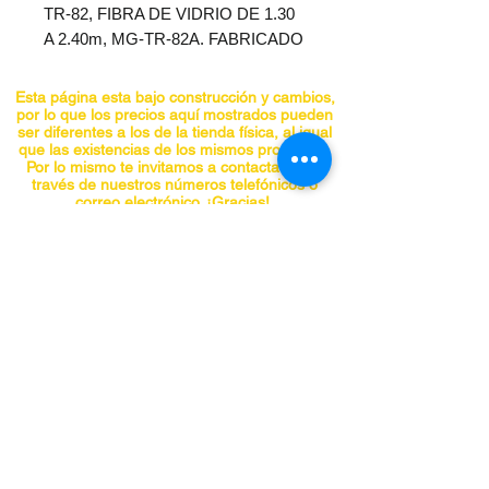
TR-82, FIBRA DE VIDRIO DE 1.30
A 2.40m, MG-TR-82A. FABRICADO
EN ALUMINIO, CON SISTEMA DE
AJUSTE GIRATORIO.
Esta página esta bajo construcción y cambios,
por lo que los precios aquí mostrados pueden
ser diferentes a los de la tienda física, al igual
que las existencias de los mismos productos.
Por lo mismo te invitamos a contactarnos a
través de nuestros números telefónicos o
correo electrónico. ¡Gracias!
CONTACTO
Teléfonos:
5555741548
5555740297
5555841955
5555842098
panchojardines@hotmail.com
Chiapas No. 66-A, Col. Roma, Alcaldía
Cuauhtemoc, CDMX C.P. 06700