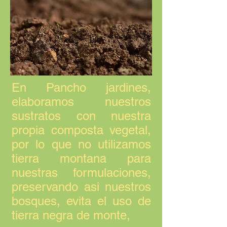
En Pancho jardines,
elaboramos nuestros
sustratos con nuestra
propia composta vegetal,
por lo que no utilizamos
tierra montana para
nuestras formulaciones,
preservando asi nuestros
bosques, evita el uso de
tierra negra de monte,