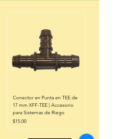
Conector en Punta en TEE de
STIHL KM 56 R-CE 27.
17 mm XFF-TEE | Accesorio
Easy2Start | Motor
para Sistemas de Riego
CombiSystem
Precio
Precio
$15.00
$7,980.80