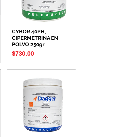
CYBOR 40PH,
CIPERMETRINA EN
POLVO 250gr
Precio
$730.00