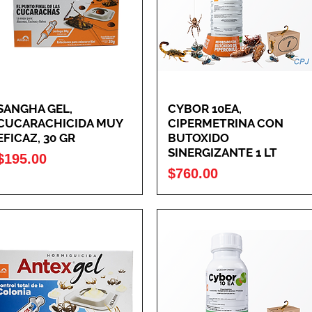
SANGHA GEL,
CYBOR 10EA,
CUCARACHICIDA MUY
CIPERMETRINA CON
EFICAZ, 30 GR
BUTOXIDO
SINERGIZANTE 1 LT
Precio
$195.00
Precio
$760.00