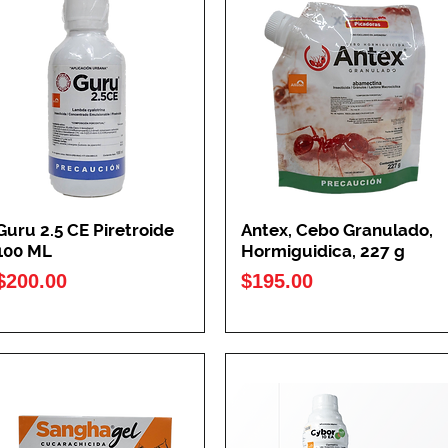
Guru 2.5 CE Piretroide
Antex, Cebo Granulado,
100 ML
Hormiguidica, 227 g
Precio
Precio
$200.00
$195.00