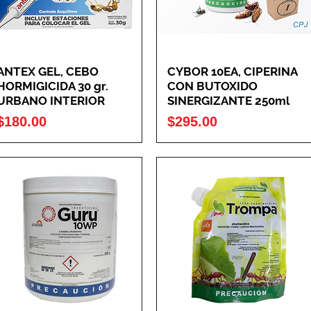
ANTEX GEL, CEBO
CYBOR 10EA, CIPERINA
HORMIGICIDA 30 gr.
CON BUTOXIDO
URBANO INTERIOR
SINERGIZANTE 250ml
Precio
Precio
$180.00
$295.00