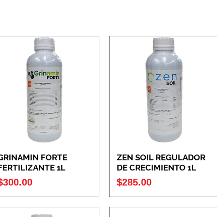
GRINAMIN FORTE
ZEN SOIL REGULADOR
FERTILIZANTE 1L
DE CRECIMIENTO 1L
Precio
Precio
$300.00
$285.00