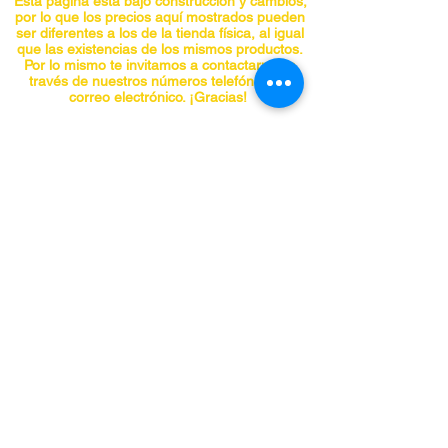
Esta página esta bajo construcción y cambios,
por lo que los precios aquí mostrados pueden
ser diferentes a los de la tienda física, al igual
que las existencias de los mismos productos.
Por lo mismo te invitamos a contactarnos a
través de nuestros números telefónicos o
correo electrónico. ¡Gracias!
CONTACTO
Teléfonos:
5555741548
5555740297
5555841955
5555842098
panchojardines@hotmail.com
Chiapas No. 66-A, Col. Roma, Alcaldía
Cuauhtemoc, CDMX C.P. 06700
SÍGUENOS EN REDES SOCIALES