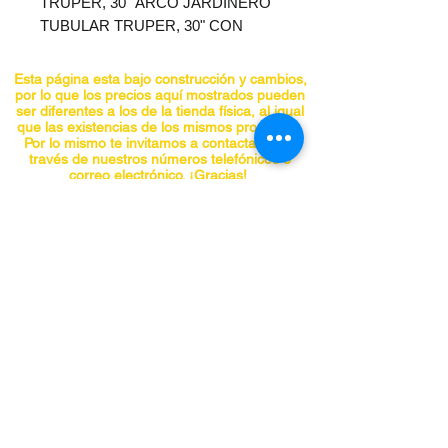
TRUPER, 30" ARCO JARDINERO
TUBULAR TRUPER, 30" CON
ARCOS TUBULARES
FABRICADOS EN ACERO,
Esta página esta bajo construcción y cambios,
SEGUETAS DE ACERO CON
por lo que los precios aquí mostrados pueden
ser diferentes a los de la tienda física, al igual
DIENTES TEMPLADOS.
que las existencias de los mismos productos.
Por lo mismo te invitamos a contactarnos a
través de nuestros números telefónicos o
correo electrónico. ¡Gracias!
CONTACTO
Teléfonos:
5555741548
5555740297
5555841955
5555842098
panchojardines@hotmail.com
Chiapas No. 66-A, Col. Roma, Alcaldía
Cuauhtemoc, CDMX C.P. 06700