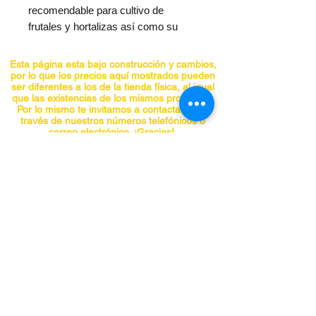
recomendable para cultivo de
frutales y hortalizas así como su
aplicación en jardinería y viticultura.
Permite la dispersión de líquidos,
Esta página esta bajo construcción y cambios,
productos fitosanitarios, granulados
por lo que los precios aquí mostrados pueden
ser diferentes a los de la tienda física, al igual
e incluso semillas. Espaldar
que las existencias de los mismos productos.
acolchado y con sistema
Por lo mismo te invitamos a contactarnos a
través de nuestros números telefónicos o
antivibración, centro de gravedad
correo electrónico. ¡Gracias!
bajo, sistema de fácil arranque
ElastoStart, empuñadura
CONTACTO
multifuncional con acelerador,
Teléfonos:
5555741548
bloqueo de acelerador e interruptor
5555740297
de arranque, servicio y parada. En la
5555841955
punta cuenta con pieza dosificadora
5555842098
de caudal de aspersión.
panchojardines@hotmail.com
Chiapas No. 66-A, Col. Roma, Alcaldía
Especificaciones
Cuauhtemoc, CDMX C.P. 06700
técnicas
Motor
STIHL 2-