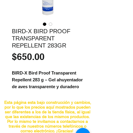
BIRD-X BIRD PROOF
TRANSPARENT
REPELLENT 283GR
Precio
$650.00
BIRD-X Bird Proof Transparent
Repellent 283 g – Gel ahuyentador
de aves transparente y duradero
El BIRD-X Bird Proof Transparent
Repellent de 283 gramos es un gel
Esta página esta bajo construcción y cambios,
repelente de aves no tóxico,
por lo que los precios aquí mostrados pueden
ser diferentes a los de la tienda física, al igual
diseñado para evitar que las aves se
que las existencias de los mismos productos.
posen en superficies específicas. Su
Por lo mismo te invitamos a contactarnos a
través de nuestros números telefónicos o
fórmula pegajosa crea una
correo electrónico. ¡Gracias!