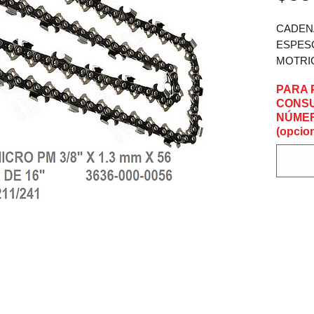
CADENA
ESPESO
MOTRIC
DE 16" 
PARA 
CONSU
NÚMER
(opcion