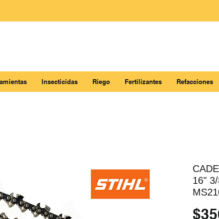
ramientas
Insecticidas
Riego
Fertilizantes
Refacciones
CADE
16" 3
MS210
$35