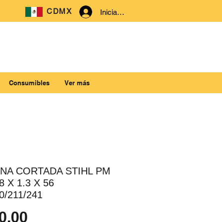
CDMX
Iniciar sesión
Consumibles
Ver más
NA CORTADA STIHL PM
/8 X 1.3 X 56
/211/241
Precio
0.00