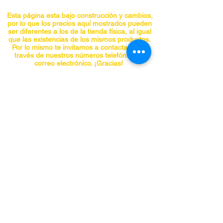
completamente naturales de gran 
palatabilidad.
Esta página esta bajo construcción y cambios,
por lo que los precios aquí mostrados pueden
ser diferentes a los de la tienda física, al igual
En forma de block perforado de solo 
que las existencias de los mismos productos.
10gr. Es considerado un raticida de 
Por lo mismo te invitamos a contactarnos a
través de nuestros números telefónicos o
segunda generación. Es efectivo 
correo electrónico. ¡Gracias!
contra roedores, ratas y ratones.
CONTACTO
Teléfonos:
5555741548
5555740297
5555841955
5555842098
panchojardines@hotmail.com
Chiapas No. 66-A, Col. Roma, Alcaldía
Cuauhtemoc, CDMX C.P. 06700