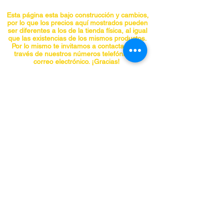
completamente naturales de gran 
palatabilidad.
Esta página esta bajo construcción y cambios,
por lo que los precios aquí mostrados pueden
ser diferentes a los de la tienda física, al igual
En forma de block perforado de solo 
que las existencias de los mismos productos.
10gr. Es considerado un raticida de 
Por lo mismo te invitamos a contactarnos a
través de nuestros números telefónicos o
segunda generación. Es efectivo 
correo electrónico. ¡Gracias!
contra roedores, ratas y ratones.
CONTACTO
Teléfonos:
5555741548
5555740297
5555841955
5555842098
panchojardines@hotmail.com
Chiapas No. 66-A, Col. Roma, Alcaldía
Cuauhtemoc, CDMX C.P. 06700