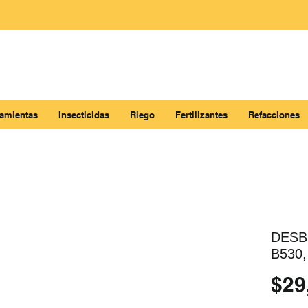
ramientas
Insecticidas
Riego
Fertilizantes
Refacciones
DESB
B530,
$29