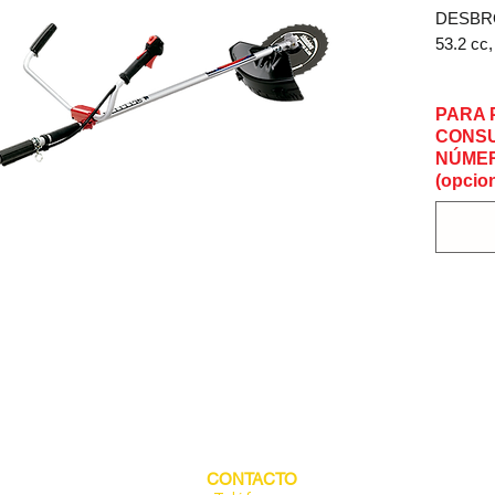
DESBR
53.2 cc,
Motor: 
PARA 
Cilindra
CONSU
Potenci
NÚMER
Peso en
(opcion
Longitu
Capacid
CONTACTO