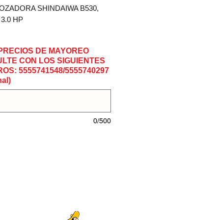
OZADORA SHINDAIWA B530,
 3.0 HP
2 tiempos
PRECIOS DE MAYOREO
da: 53.2cc
LTE CON LOS SIGUIENTES
a:3.0 Hp
OS: 5555741548/5555740297
 seco: 9.66kg
al)
d: 1.82m
ad de combustible: 1,200ml
0/500