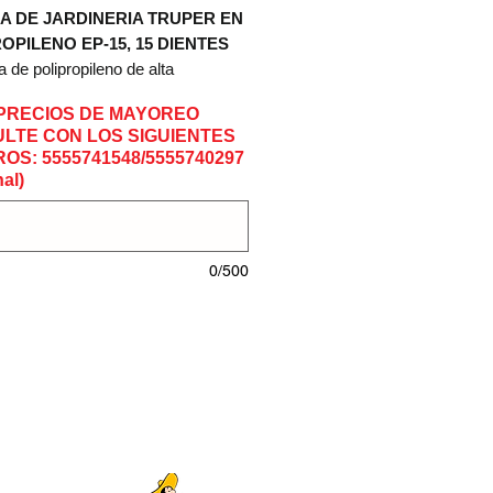
A DE JARDINERIA TRUPER EN
OPILENO EP-15, 15 DIENTES
 de polipropileno de alta
cia
PRECIOS DE MAYOREO
 rígido
LTE CON LOS SIGUIENTES
 de madera
OS: 5555741548/5555740297
ecoger hojas y restos de césped
al)
icaciones:
 de dientes:
15
e la cabeza:
8" (20 cm)
0/500
del mango:
48" (120 cm)
tal:
140 cm
632