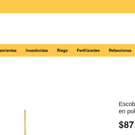
ramientas
Insecticidas
Riego
Fertilizantes
Refacciones
Escob
en po
$87