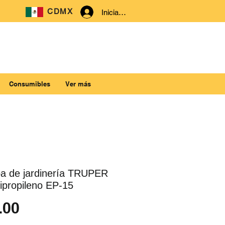
CDMX
Iniciar sesión
Consumibles
Ver más
a de jardinería TRUPER
lipropileno EP-15
Precio
.00