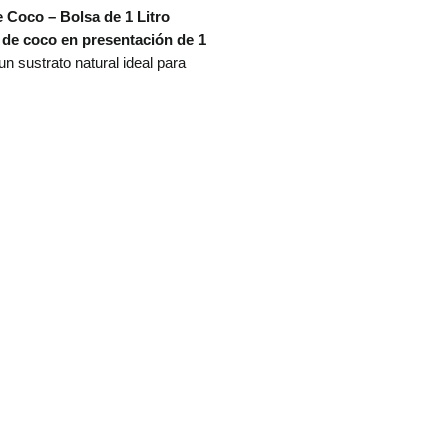
e Coco – Bolsa de 1 Litro
a de coco en presentación de 1
n sustrato natural ideal para
la aireación y retención de
 en cultivos. Su estructura porosa
erte en un medio excelente para
miento, germinación y mezcla con
stratos como tierra, perlita o
ita.
rísticas principales
enido
: 1 litro de fibra de coco
en natural
: derivada de la cáscara
coco, 100 % biodegradable
ura ligera y esponjosa
, que
ece el desarrollo radicular
a capacidad de retención de
 y nutrientes