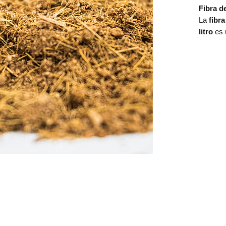
Fibra d
La
fibr
litro
es u
mejorar 
humedad
la convi
enraiza
otros su
vermicul
Caracte
Cont
Orig
del 
Text
favor
Buen
agua
CONTACTO
Teléfonos: