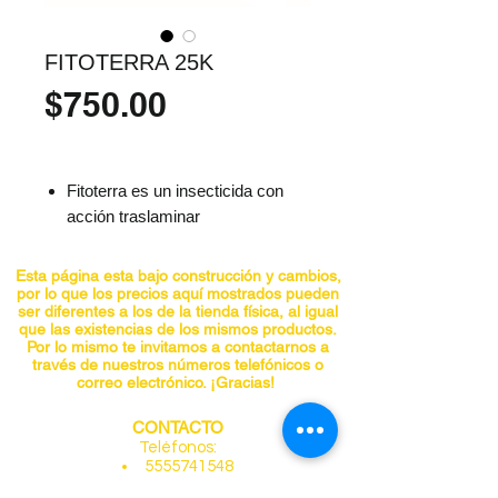
FITOTERRA 25K
Precio
$750.00
Fitoterra es un insecticida con
acción traslaminar
Fitoterra es compatible con las
mayoría de productos agrícolas
Esta página esta bajo construcción y cambios,
Fitoterra posee un amplio
por lo que los precios aquí mostrados pueden
ser diferentes a los de la tienda física, al igual
espectro de control para insectos
que las existencias de los mismos productos.
de suelo y follaje
Por lo mismo te invitamos a contactarnos a
través de nuestros números telefónicos o
Su acción es de contacto como
correo electrónico. ¡Gracias!
de ingestión
Fitoterra es formulado con altos
CONTACTO
estandares de calidad en su
Teléfonos:
5555741548
formulació
5555740297