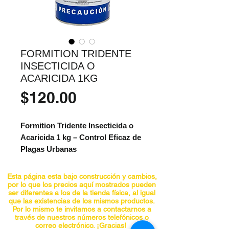
FORMITION TRIDENTE
INSECTICIDA O
ACARICIDA 1KG
Precio
$120.00
Formition Tridente Insecticida o
Acaricida 1 kg – Control Eficaz de
Plagas Urbanas
Formition Tridente
es un
Esta página esta bajo construcción y cambios,
insecticida organofosforado en
por lo que los precios aquí mostrados pueden
ser diferentes a los de la tienda física, al igual
presentación granulado, formulado
que las existencias de los mismos productos.
con
diazinon al 2%
(20 g/kg). Actúa
Por lo mismo te invitamos a contactarnos a
través de nuestros números telefónicos o
por contacto e ingestión, ofreciendo
correo electrónico. ¡Gracias!