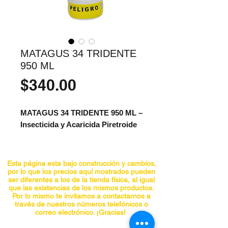
MATAGUS 34 TRIDENTE
950 ML
Precio
$340.00
MATAGUS 34 TRIDENTE 950 ML –
Insecticida y Acaricida Piretroide
MATAGUS 34 TRIDENTE 950 ML
es un potente insecticida y acaricida
Esta página esta bajo construcción y cambios,
piretroide formulado con un 34% de
por lo que los precios aquí mostrados pueden
ser diferentes a los de la tienda física, al igual
permetrina (340 g de ingrediente
que las existencias de los mismos productos.
activo por litro). Su presentación en
Por lo mismo te invitamos a contactarnos a
través de nuestros números telefónicos o
concentrado emulsionable facilita su
correo electrónico. ¡Gracias!
aplicación en una amplia variedad de