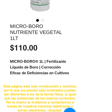
MICRO-BORO
NUTRIENTE VEGETAL
1LT
Precio
$110.00
MICRO-BORO® 1L | Fertilizante
Líquido de Boro | Corrección
Eficaz de Deficiencias en Cultivos
MICRO-BORO®
es un fertilizante
Esta página esta bajo construcción y cambios,
líquido de alta eficiencia, formulado
por lo que los precios aquí mostrados pueden
ser diferentes a los de la tienda física, al igual
para corregir y prevenir deficiencias
que las existencias de los mismos productos.
de
boro (B)
en una amplia variedad
Por lo mismo te invitamos a contactarnos a
través de nuestros números telefónicos o
de cultivos. Su aplicación foliar
correo electrónico. ¡Gracias!