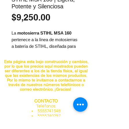
Potente y Silenciosa
Precio
$9,250.00
La
motosierra STIHL MSA 160
pertenece a la línea de motosierras
a batería de STIHL, diseñada para
usuarios que buscan una
herramienta práctica, silenciosa y
Esta página esta bajo construcción y cambios,
libre de emisiones. Es ideal para
por lo que los precios aquí mostrados pueden
ser diferentes a los de la tienda física, al igual
trabajos de
poda ligera, corte de
que las existencias de los mismos productos.
leña y mantenimiento de jardines
,
Por lo mismo te invitamos a contactarnos a
través de nuestros números telefónicos o
combinando potencia confiable con
correo electrónico. ¡Gracias!
un peso reducido que facilita su
manejo.
CONTACTO
Su
motor eléctrico alimentado por
Teléfonos:
5555741548
batería de 36 V
garantiza cortes
5555740297
precisos y estables en ramas y
5555841955
troncos de diámetro medio,
5555842098