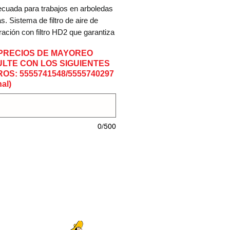
cuada para trabajos en arboledas 
. Sistema de filtro de aire de 
ración con filtro HD2 que garantiza 
ente filtrado, MTronic de serie para 
PRECIOS DE MAYOREO
ncia de motor siempre óptima, 
LTE CON LOS SIGUIENTES
 fácil gracias a una sola posición 
OS: 5555741548/5555740297
que, función de botón de stop, 
al)
imperdibles en la tapa del piñón de 
a que facilitan el cambio de 
 motor 2-MIX de bajo consumo.
0/500