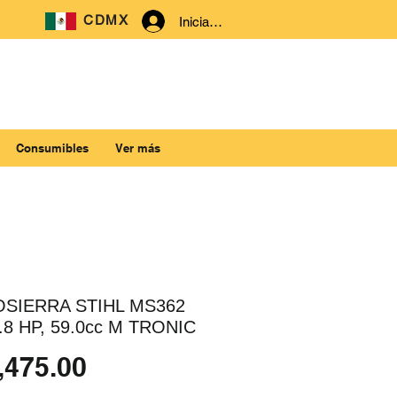
CDMX
Iniciar sesión
Consumibles
Ver más
SIERRA STIHL MS362
4.8 HP, 59.0cc M TRONIC
Precio
,475.00