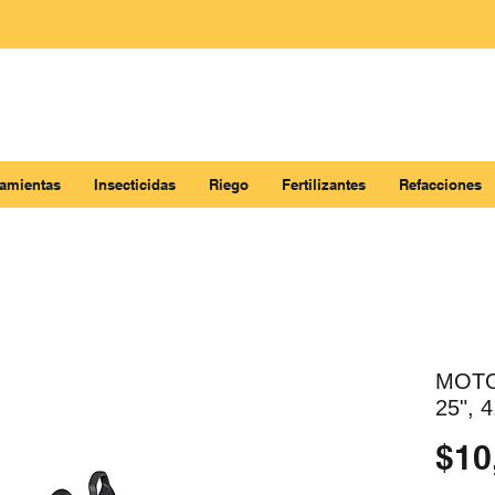
ramientas
Insecticidas
Riego
Fertilizantes
Refacciones
MOTO
25", 
$10