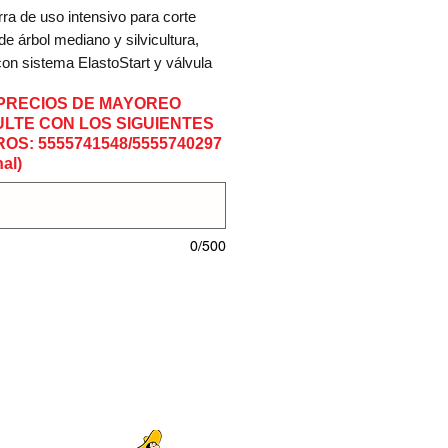
ra de uso intensivo para corte
 de árbol mediano y silvicultura,
on sistema ElastoStart y válvula
ompresión, freno de cadena
PRECIOS DE MAYOREO
op de activación automática,
LTE CON LOS SIGUIENTES
nfortable unificado multifuncional
OS: 5555741548/5555740297
arranque, servicio y parada del
al)
sistema de filtro de larga duración
pensador y cierres de depósitos
les sin herramienta.
0/500