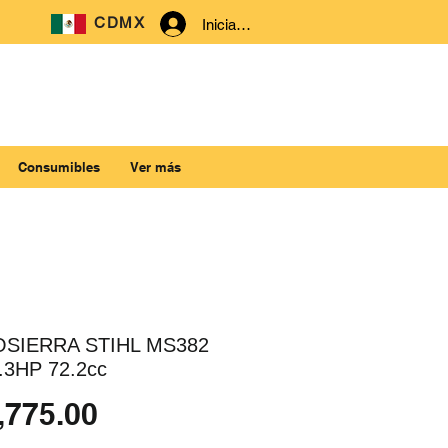
CDMX
Iniciar sesión
Consumibles
Ver más
SIERRA STIHL MS382
5.3HP 72.2cc
Precio
,775.00