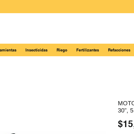
ramientas
Insecticidas
Riego
Fertilizantes
Refacciones
MOTO
30", 
$15