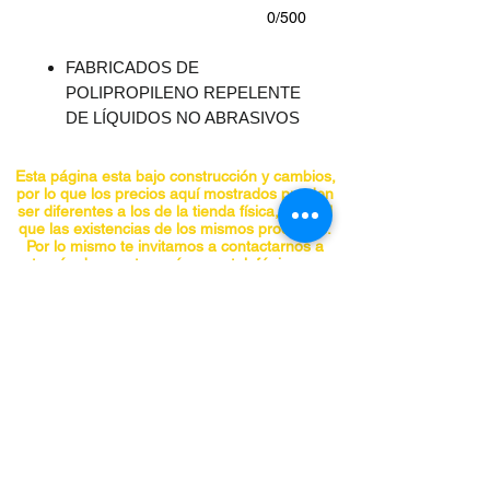
0/500
FABRICADOS DE
POLIPROPILENO REPELENTE
DE LÍQUIDOS NO ABRASIVOS
RESORTE AJUSTABLE EN
CAPUCHA, MUÑECAS Y
Esta página esta bajo construcción y cambios,
TOBILLOS
por lo que los precios aquí mostrados pueden
ser diferentes a los de la tienda física, al igual
que las existencias de los mismos productos.
Por lo mismo te invitamos a contactarnos a
través de nuestros números telefónicos o
correo electrónico. ¡Gracias!
CONTACTO
Teléfonos:
5555741548
5555740297
5555841955
5555842098
panchojardines@hotmail.com