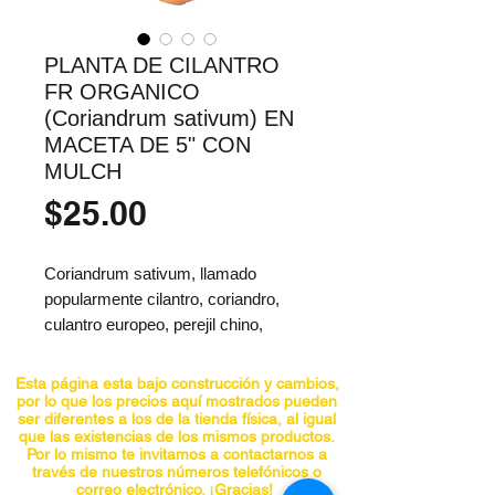
PLANTA DE CILANTRO
FR ORGANICO
(Coriandrum sativum) EN
MACETA DE 5" CON
MULCH
Precio
$25.00
Coriandrum sativum, llamado
popularmente cilantro, coriandro,
culantro europeo, perejil chino,
dannia o culantro (este último
nombre en Perú, Ecuador, Honduras
Esta página esta bajo construcción y cambios,
y otros países americanos), es una
por lo que los precios aquí mostrados pueden
ser diferentes a los de la tienda física, al igual
hierba anual de la familia de las
que las existencias de los mismos productos.
apiáceas (antes llamadas
Por lo mismo te invitamos a contactarnos a
través de nuestros números telefónicos o
umbelíferas). Es una de dos
correo electrónico. ¡Gracias!