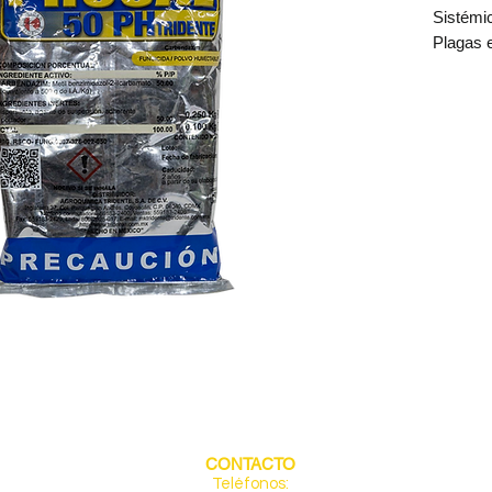
Sistémi
Plagas 
PROSA
sistémi
polvo s
de ingr
carbam
control
y masti
agrícola
abierto
Su meca
inhibir 
sistema 
generand
muerte. 
interior
prolon
CONTACTO
Teléfonos: