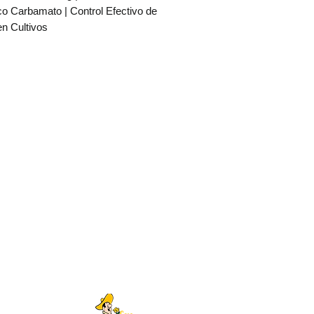
co Carbamato | Control Efectivo de
en Cultivos
L® 50 PH
es un
insecticida
co y de contacto
formulado como
oluble en agua (PH)
, con un
50%
ediente activo del grupo de los
atos
. Está diseñado para el
 efectivo de insectos chupadores
cadores
que afectan a cultivos
s de alto valor, tanto en campo
 como en invernadero.
nismo de acción consiste en
la enzima acetilcolinesterasa en el
nervioso de los insectos,
o una rápida paralización y
Al ser sistémico, actúa desde el
 de la planta, ofreciendo
protección
gada
contra nuevas infestaciones.