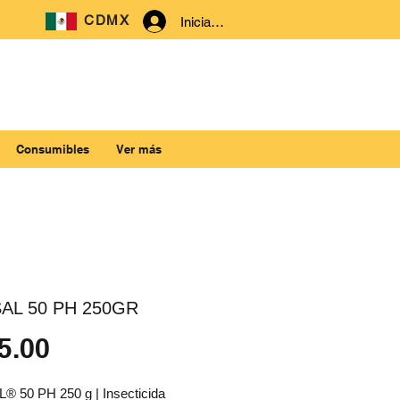
CDMX
Iniciar sesión
Consumibles
Ver más
AL 50 PH 250GR
Precio
5.00
 50 PH 250 g | Insecticida