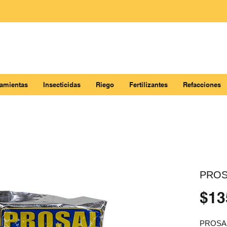
ramientas
Insecticidas
Riego
Fertilizantes
Refacciones
PROS
$13
PROSAL®