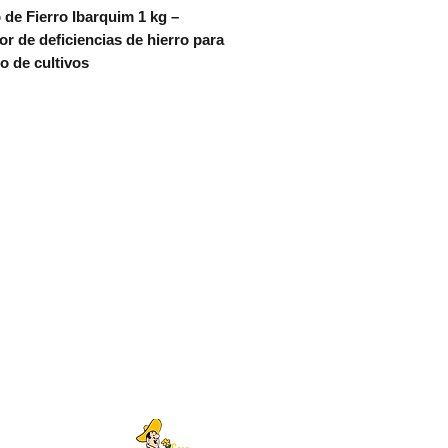
 de Fierro Ibarquim 1 kg –
or de deficiencias de hierro para
po de cultivos
to de Fierro Ibarquim 1 kg
es un
ante microgranulado de alta pureza y
dad, formulado con hierro (Fe)
do con EDDHA, ideal para corregir
ir deficiencias de hierro en
 agrícolas, ornamentales, frutales y
as. Su estructura química permite
 disponibilidad del hierro incluso en
lcalinos o con alto contenido de
tos.
ios principales:
estabilidad en pH alcalino:
ias al agente quelante EDDHA, el
o se mantiene disponible para las