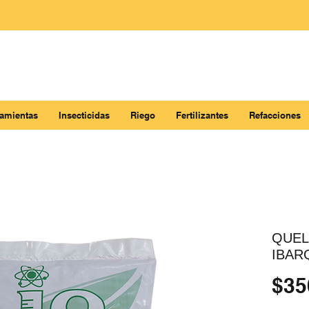
ramientas
Insecticidas
Riego
Fertilizantes
Refacciones
QUEL
IBAR
$35