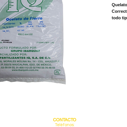
Quelato
Correct
todo ti
El
Quela
fertiliz
solubili
quelata
y preven
cultivos
hortícol
una alta
suelos a
carbona
Benefic
Alta 
Grac
CONTACTO
hierr
Teléfonos: