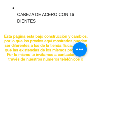
CABEZA DE ACERO CON 16
DIENTES
MANGO DE MADERA DE
FRESNO AMERICANO
Esta página esta bajo construcción y cambios,
por lo que los precios aquí mostrados pueden
ser diferentes a los de la tienda física, al igual
que las existencias de los mismos productos.
Por lo mismo te invitamos a contactarnos a
través de nuestros números telefónicos o
correo electrónico. ¡Gracias!
CONTACTO
Teléfonos:
5555741548
5555740297
5555841955
5555842098
panchojardines@hotmail.com
Chiapas No. 66-A, Col. Roma, Alcaldía
Cuauhtemoc, CDMX C.P. 06700