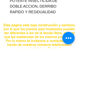
POTENTE INSECTICIDA DE
DOBLE ACCION, DERRIBO
RAPIDO Y RESIDUALIDAD
MODERADA, 20 ml/L COMBATE
CUCARACHAS, PULGAS,
Esta página esta bajo construcción y cambios,
CHINCHES, MOSCAS,
por lo que los precios aquí mostrados pueden
ser diferentes a los de la tienda física, al igual
MOSQUITOS, ALACRAN,
que las existencias de los mismos productos.
ARAÑAS, HORMIGAS Y MAS.
Por lo mismo te invitamos a contactarnos a
través de nuestros números telefónicos o
correo electrónico. ¡Gracias!
CONTACTO
Teléfonos:
5555741548
5555740297
5555841955
5555842098
panchojardines@hotmail.com
Chiapas No. 66-A, Col. Roma, Alcaldía
Cuauhtemoc, CDMX C.P. 06700