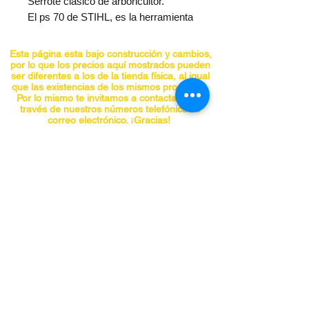
Serrote clásico de arboricultor.
El ps 70 de STIHL, es la herramienta 
indispensable para el trabajo en los 
árboles, su hoja de acero con 
Esta página esta bajo construcción y cambios,
terminado en níquel, le proporciona 
por lo que los precios aquí mostrados pueden
ser diferentes a los de la tienda física, al igual
una comodidad de corte inigualable, 
que las existencias de los mismos productos.
su ergonómico mango de madera, 
Por lo mismo te invitamos a contactarnos a
través de nuestros números telefónicos o
confiere una sensación de confort al 
correo electrónico. ¡Gracias!
tacto y permite operar la sierra con 
total control.
CONTACTO
BLADE STYLEFixed
Teléfonos:
5555741548
BLADE LENGTH13"
5555740297
BLADE FINISHNickel
5555841955
TOOTH PITCH.15"
5555842098
BLADE SHAPECurved
panchojardines@hotmail.com
OVERALL LENGTH20.5"
Chiapas No. 66-A, Col. Roma, Alcaldía
CUTTING CAPACITY4"
Cuauhtemoc, CDMX C.P. 06700