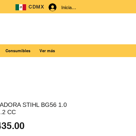
CDMX
Iniciar sesión
Consumibles
Ver más
ADORA STIHL BG56 1.0
.2 CC
Precio
435.00