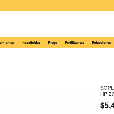
ramientas
Insecticidas
Riego
Fertilizantes
Refacciones
SOPL
HP 27
$5,