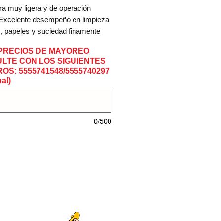
ra muy ligera y de operación
 Excelente desempeño en limpieza
s, papeles y suciedad finamente
a al piso. Diseñada para barrer-
PRECIOS DE MAYOREO
jardines, plazas públicas pequeñas,
LTE CON LOS SIGUIENTES
ias, etc. Gran maniobrabilidad y
OS: 5555741548/5555740297
al)
icaciones técnicas
STIHL 2-
0/500
MIX
a
1.0 HP / 0.7
kW
da
27.2 cmᵌ
4.1 kg
de soplado
13 Newtons
ad máxima de aire
64 m/s
 de soplado
730 mᵌ/h