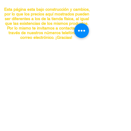
para vides y ramas pequeñas. 
Capacidad
Esta página esta bajo construcción y cambios,
de corte de 1”. Mangos de aluminio.
por lo que los precios aquí mostrados pueden
ser diferentes a los de la tienda física, al igual
Longitud total de 24”.
que las existencias de los mismos productos.
Por lo mismo te invitamos a contactarnos a
través de nuestros números telefónicos o
correo electrónico. ¡Gracias!
CONTACTO
Teléfonos:
5555741548
5555740297
5555841955
5555842098
panchojardines@hotmail.com
Chiapas No. 66-A, Col. Roma, Alcaldía
Cuauhtemoc, CDMX C.P. 06700