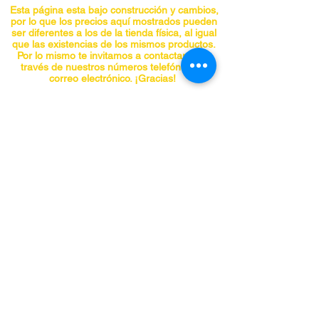
Esta página esta bajo construcción y cambios,
por lo que los precios aquí mostrados pueden
ser diferentes a los de la tienda física, al igual
que las existencias de los mismos productos.
Por lo mismo te invitamos a contactarnos a
través de nuestros números telefónicos o
correo electrónico. ¡Gracias!
CONTACTO
Teléfonos:
5555741548
5555740297
5555841955
5555842098
panchojardines@hotmail.com
Chiapas No. 66-A, Col. Roma, Alcaldía
Cuauhtemoc, CDMX C.P. 06700
SÍGUENOS EN REDES SOCIALES