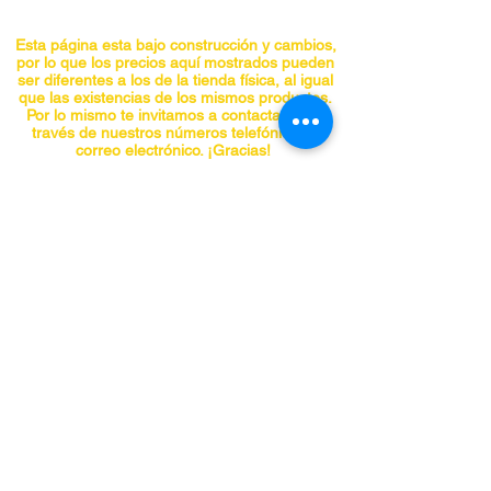
Cuchillas fabricadas en acero
SK5, 3x más durables que las de
Esta página esta bajo construcción y cambios,
acero al carbono
por lo que los precios aquí mostrados pueden
ser diferentes a los de la tienda física, al igual
que las existencias de los mismos productos.
Por lo mismo te invitamos a contactarnos a
través de nuestros números telefónicos o
correo electrónico. ¡Gracias!
CONTACTO
Teléfonos:
5555741548
5555740297
5555841955
5555842098
panchojardines@hotmail.com
Chiapas No. 66-A, Col. Roma, Alcaldía
Cuauhtemoc, CDMX C.P. 06700