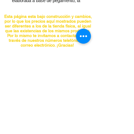
elaborada a base de pegamento, la 
cual es muy sencilla de colocar, 
únicamente desprenda el papel 
Esta página esta bajo construcción y cambios,
protector del pegamento y colóquela 
por lo que los precios aquí mostrados pueden
ser diferentes a los de la tienda física, al igual
en lugares que frecuente el animal. 
que las existencias de los mismos productos.
Medidas, 7.5 x 5.5 pulg.
Por lo mismo te invitamos a contactarnos a
través de nuestros números telefónicos o
correo electrónico. ¡Gracias!
CONTACTO
Teléfonos:
5555741548
5555740297
5555841955
5555842098
panchojardines@hotmail.com
Chiapas No. 66-A, Col. Roma, Alcaldía
Cuauhtemoc, CDMX C.P. 06700